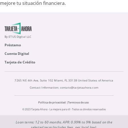
mejore tu situación financiera.
By ETUS Digital LLC
Préstamo
Cuenta Digital
Tarjeta de Crédito
7265 NE 4th Ave, Suite 102 Miami, FL 33138 United States of America
Contact Information:
contato@tarjetaahora.com
Política de privacidad
Terminos de uso
© 2023 Tarjeta Ahora - La mejore para ti! - Todos os direitos reservados
Loan terms: 12 to 60 months. APR: 0.99% to 9% based on the
selected term (includes fees, per local law).