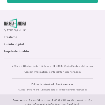
By ETUS Digital LLC
Préstamo
Cuenta Digital
Tarjeta de Crédito
7265 NE 4th Ave, Suite 102 Miami, FL 33138 United States of America
Contact Information:
contato@tarjetaahora.com
Política de privacidad
Terminos de uso
© 2023 Tarjeta Ahora - La mejore para ti! - Todos os direitos reservados
Loan terms: 12 to 60 months. APR: 0.99% to 9% based on the
selected term (includes fees, per local law).