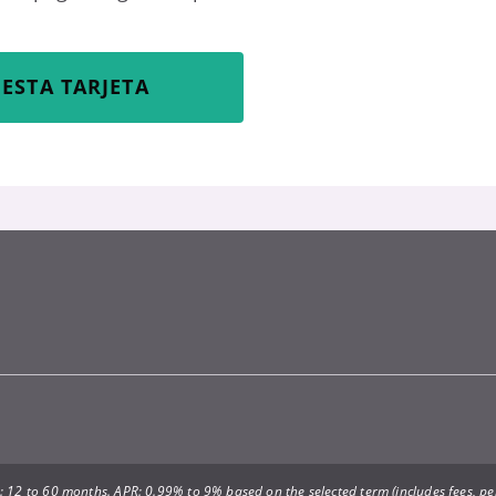
ESTA TARJETA
 12 to 60 months. APR: 0.99% to 9% based on the selected term (includes fees, per