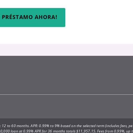
I PRÉSTAMO AHORA!
 12 to 60 months. APR: 0.99% to 9% based on the selected term (includes fees, per
0,000 loan at 0.99% APR for 36 months totals $11,957.15. Fees from 0.99%, up 