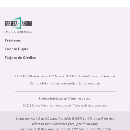
By ETUS Digital LLC
Préstamo
Cuenta Digital
Tarjeta de Crédito
7265 NE 4th Ave, Suite 102 Miami, FL 33138 United States of America
Contact Information:
contato@tarjetaahora.com
Política de privacidad
Terminos de uso
© 2023 Tarjeta Ahora - La mejore para ti! - Todos os direitos reservados
Loan terms: 12 to 60 months. APR: 0.99% to 9% based on the
selected term (includes fees, per local law).
Example: $10,000 loan at 0.99% APR for 36 months totals