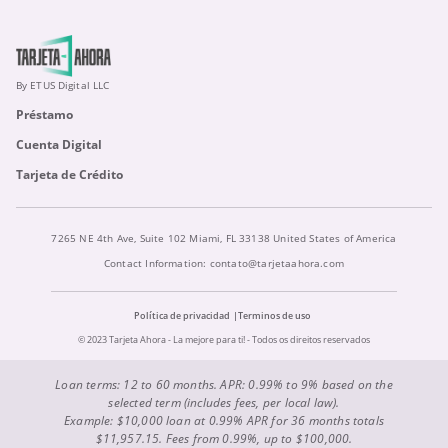
By ETUS Digital LLC
Préstamo
Cuenta Digital
Tarjeta de Crédito
7265 NE 4th Ave, Suite 102 Miami, FL 33138 United States of America
Contact Information:
contato@tarjetaahora.com
Política de privacidad
Terminos de uso
© 2023 Tarjeta Ahora - La mejore para ti! - Todos os direitos reservados
Loan terms: 12 to 60 months. APR: 0.99% to 9% based on the
selected term (includes fees, per local law).
Example: $10,000 loan at 0.99% APR for 36 months totals
$11,957.15. Fees from 0.99%, up to $100,000.