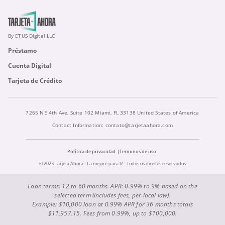
By ETUS Digital LLC
Préstamo
Cuenta Digital
Tarjeta de Crédito
7265 NE 4th Ave, Suite 102 Miami, FL 33138 United States of America
Contact Information:
contato@tarjetaahora.com
Política de privacidad
Terminos de uso
© 2023 Tarjeta Ahora - La mejore para ti! - Todos os direitos reservados
Loan terms: 12 to 60 months. APR: 0.99% to 9% based on the
selected term (includes fees, per local law).
Example: $10,000 loan at 0.99% APR for 36 months totals
$11,957.15. Fees from 0.99%, up to $100,000.