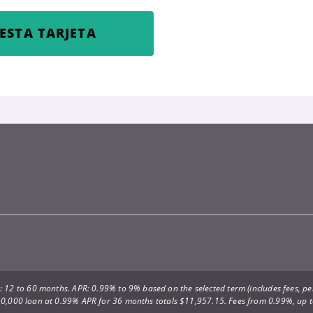
ESTA TARJETA
 12 to 60 months. APR: 0.99% to 9% based on the selected term (includes fees, per
0,000 loan at 0.99% APR for 36 months totals $11,957.15. Fees from 0.99%, up 