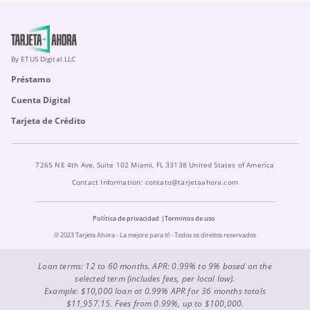
By ETUS Digital LLC
Préstamo
Cuenta Digital
Tarjeta de Crédito
7265 NE 4th Ave, Suite 102 Miami, FL 33138 United States of America
Contact Information:
contato@tarjetaahora.com
Política de privacidad
Terminos de uso
© 2023 Tarjeta Ahora - La mejore para ti! - Todos os direitos reservados
Loan terms: 12 to 60 months. APR: 0.99% to 9% based on the
selected term (includes fees, per local law).
Example: $10,000 loan at 0.99% APR for 36 months totals
$11,957.15. Fees from 0.99%, up to $100,000.