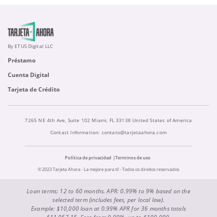
By ETUS Digital LLC
Préstamo
Cuenta Digital
Tarjeta de Crédito
7265 NE 4th Ave, Suite 102 Miami, FL 33138 United States of America
Contact Information:
contato@tarjetaahora.com
Política de privacidad
Terminos de uso
© 2023 Tarjeta Ahora - La mejore para ti! - Todos os direitos reservados
Loan terms: 12 to 60 months. APR: 0.99% to 9% based on the
selected term (includes fees, per local law).
Example: $10,000 loan at 0.99% APR for 36 months totals