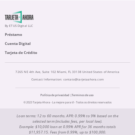
By ETUS Digital LLC
Préstamo
Cuenta Digital
Tarjeta de Crédito
7265 NE 4th Ave, Suite 102 Miami, FL 33138 United States of America
Contact Information:
contato@tarjetaahora.com
Política de privacidad
Terminos de uso
© 2023 Tarjeta Ahora - La mejore para ti! - Todos os direitos reservados
Loan terms: 12 to 60 months. APR: 0.99% to 9% based on the
selected term (includes fees, per local law).
Example: $10,000 loan at 0.99% APR for 36 months totals
$11,957.15. Fees from 0.99%, up to $100,000.