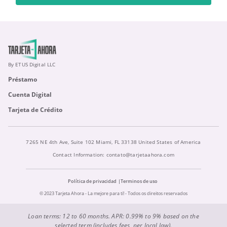
By ETUS Digital LLC
Préstamo
Cuenta Digital
Tarjeta de Crédito
7265 NE 4th Ave, Suite 102 Miami, FL 33138 United States of America
Contact Information:
contato@tarjetaahora.com
Política de privacidad
Terminos de uso
© 2023 Tarjeta Ahora - La mejore para ti! - Todos os direitos reservados
Loan terms: 12 to 60 months. APR: 0.99% to 9% based on the
selected term (includes fees, per local law).