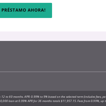
I PRÉSTAMO AHORA!
 12 to 60 months. APR: 0.99% to 9% based on the selected term (includes fees, per
0,000 loan at 0.99% APR for 36 months totals $11,957.15. Fees from 0.99%, up 