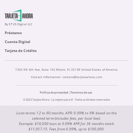
By ETUS Digital LLC
Préstamo
Cuenta Digital
Tarjeta de Crédito
7265 NE 4th Ave, Suite 102 Miami, FL 33138 United States of America
Contact Information:
contato@tarjetaahora.com
Política de privacidad
Terminos de uso
© 2023 Tarjeta Ahora - La mejore para ti! - Todos os direitos reservados
Loan terms: 12 to 60 months. APR: 0.99% to 9% based on the
selected term (includes fees, per local law).
Example: $10,000 loan at 0.99% APR for 36 months totals
$11,957.15. Fees from 0.99%, up to $100,000.