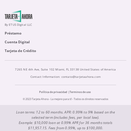
By ETUS Digital LLC
Préstamo
Cuenta Digital
Tarjeta de Crédito
7265 NE 4th Ave, Suite 102 Miami, FL 33138 United States of America
Contact Information:
contato@tarjetaahora.com
Política de privacidad
Terminos de uso
© 2023 Tarjeta Ahora - La mejore para ti! - Todos os direitos reservados
Loan terms: 12 to 60 months. APR: 0.99% to 9% based on the
selected term (includes fees, per local law).
Example: $10,000 loan at 0.99% APR for 36 months totals
$11,957.15. Fees from 0.99%, up to $100,000.