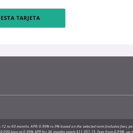
ESTA TARJETA
 12 to 60 months. APR: 0.99% to 9% based on the selected term (includes fees, per
0,000 loan at 0.99% APR for 36 months totals $11,957.15. Fees from 0.99%, up 