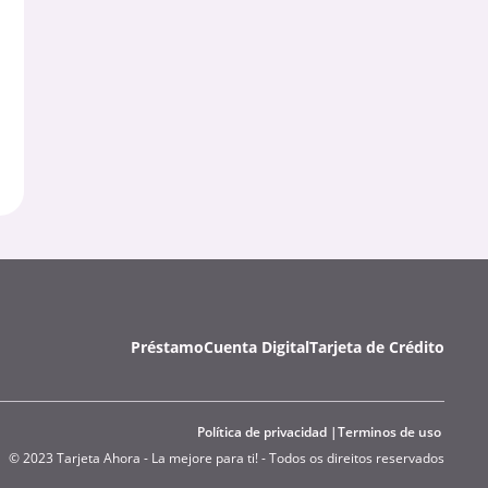
Préstamo
Cuenta Digital
Tarjeta de Crédito
Política de privacidad
Terminos de uso
© 2023 Tarjeta Ahora - La mejore para ti! - Todos os direitos reservados